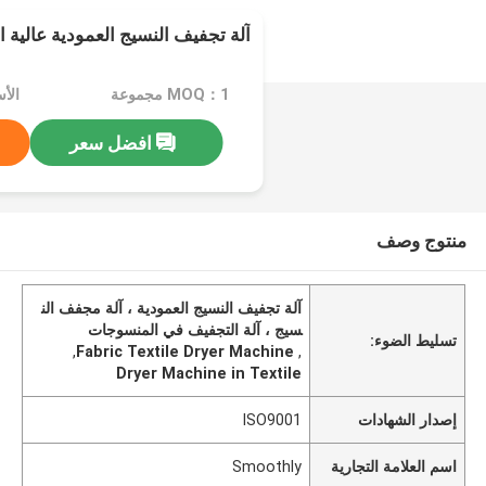
آلة تجفيف النسيج العمودية عالية ا
MOQ：1 مجموعة
الأسعا
افضل سعر
منتوج وصف
آلة تجفيف النسيج العمودية ، آلة مجفف الن
سيج ، آلة التجفيف في المنسوجات
تسليط الضوء:
,
Fabric Textile Dryer Machine
,
Dryer Machine in Textile
إصدار الشهادات
ISO9001
اسم العلامة التجارية
Smoothly