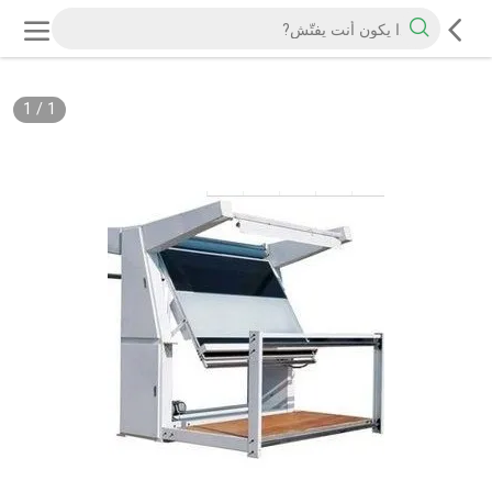
1
/
1